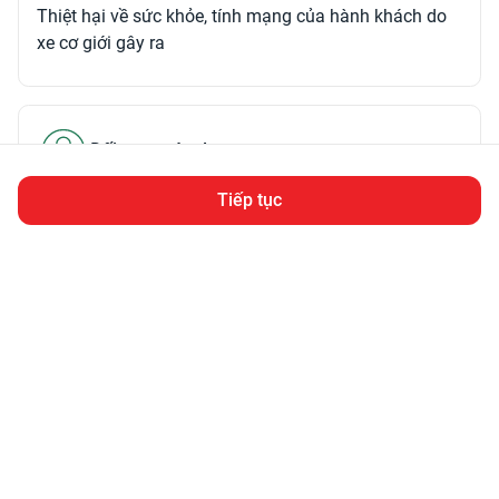
Thiệt hại về sức khỏe, tính mạng của hành khách do
xe cơ giới gây ra
Đối tượng áp dụng
Tiếp tục
Chủ xe cơ giới tham gia giao thông và hoạt động trên
lãnh thổ nước Việt Nam
(Chủ xe cơ giới được hiểu là chủ sở hữu xe cơ giới
hoặc được chủ sở hữu xe cơ giới giao chiếm hữu, sử
dụng hợp pháp xe cơ giới)
Thông tin khách hàng cần biết